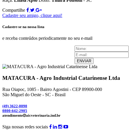
Raça:
Lhasa Apso
Dono:
Thiara Ponsoni
- SC
Compartilhe
Cadastre seu amigo, clique aqui!
Cadastre-se na nossa lista
e receba conteúdos periodicamente no seu e-mail
ENVIAR
MATACURA - Agro Industrial Catarinense Ltda
Rua Oiapoc, 1085 - Bairro Agostini - CEP 89900-000
São Miguel do Oeste - SC - Brasil
(49) 3
622-0090
0800-642-2905
atendimento
aicveterinaria.ind.br
Siga nossas redes sociais