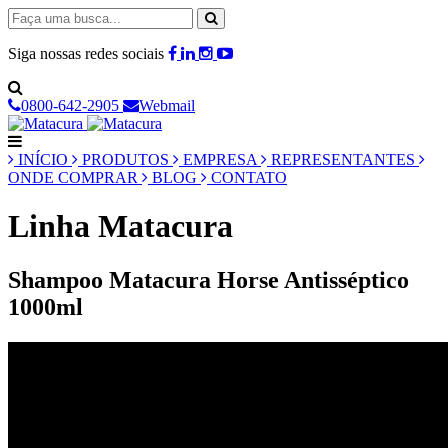
Siga nossas redes sociais
0800-642-2905
Webmail
INÍCIO
PRODUTOS
EMPRESA
REPRESENTANTES
ONDE COMPRAR
BLOG
CONTATO
Linha Matacura
Shampoo Matacura Horse Antisséptico
1000ml