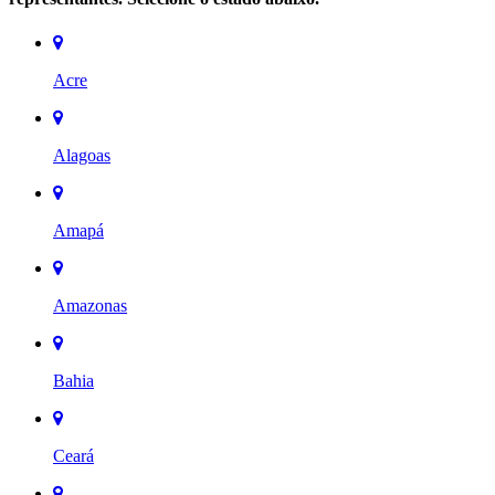
Acre
Alagoas
Amapá
Amazonas
Bahia
Ceará